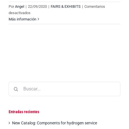
Por
Angel
|
22/09/2020
|
FAIRS & EXHIBITS
|
Comentarios
en
desactivados
ACHEMA
Más información
14-
18
Junio
2021
–
Frankfurt
am
Mein,
Germany
Buscar:
Entradas recientes
New Catalog: Components for hydrogen service